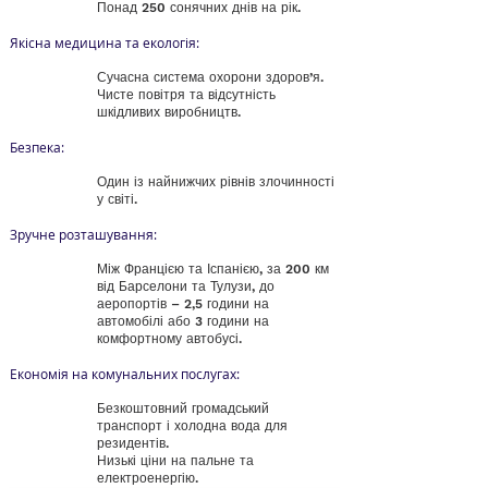
Понад 250 сонячних днів на рік.
Якісна медицина та екологія:
Сучасна система охорони здоров’я.
Чисте повітря та відсутність
шкідливих виробництв.
Безпека:
Один із найнижчих рівнів злочинності
у світі.
Зручне розташування:
Між Францією та Іспанією, за 200 км
від Барселони та Тулузи, до
аеропортів – 2,5 години на
автомобілі або 3 години на
комфортному автобусі.
Економія на комунальних послугах:
Безкоштовний громадський
транспорт і холодна вода для
резидентів.
Низькі ціни на пальне та
електроенергію.