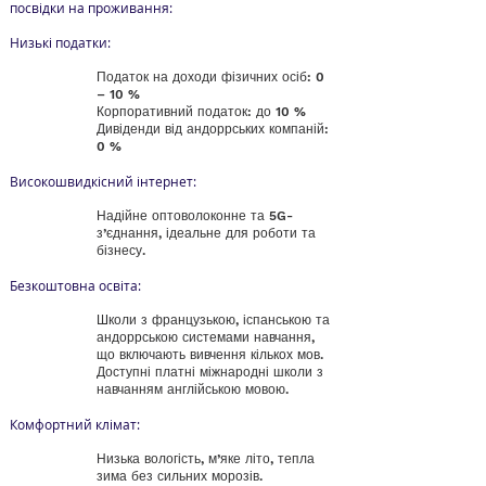
посвідки на проживання:
Низькі податки:
Податок на доходи фізичних осіб: 0
– 10 %
Корпоративний податок: до 10 %
Дивіденди від андоррських компаній:
0 %
Високошвидкісний інтернет:
Надійне оптоволоконне та 5G-
з’єднання, ідеальне для роботи та
бізнесу.
Безкоштовна освіта:
Школи з французькою, іспанською та
андоррською системами навчання,
що включають вивчення кількох мов.
Доступні платні міжнародні школи з
навчанням англійською мовою.
Комфортний клімат:
Низька вологість, м’яке літо, тепла
зима без сильних морозів.